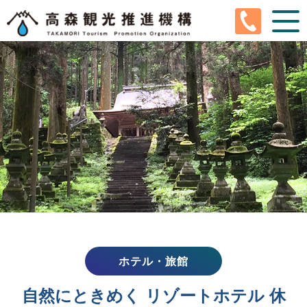
En
Ja
Ko
Tw
Cn
高森町とは
高森観光推進機構とは
観光情報
イベントカレンダー
ぐるちゃり
ホテル・旅館
サイクルガレージ
自然にときめく リゾートホテル 休