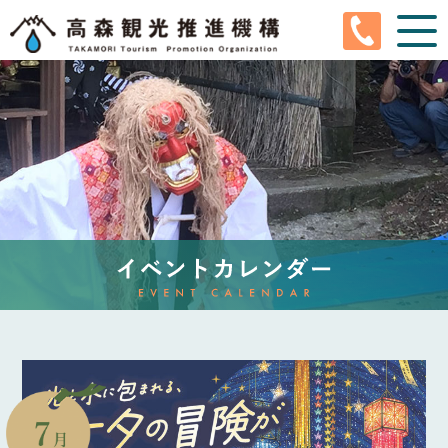
En
Ja
Ko
Tw
Cn
高森町とは
高森観光推進機構とは
観光情報
イベントカレンダー
ぐるちゃり
サイクルガレージ