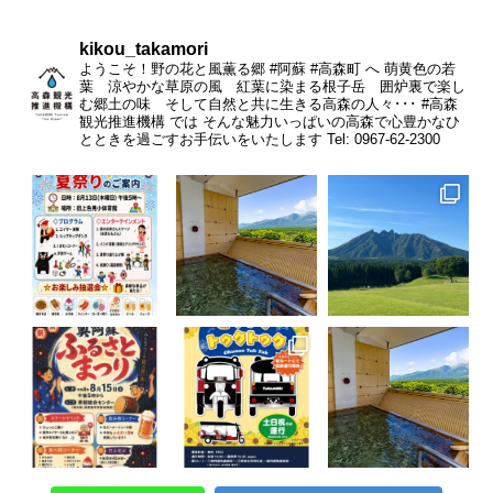
kikou_takamori
ようこそ！野の花と風薫る郷 #阿蘇 #高森町 へ
萌黄色の若
葉 涼やかな草原の風 紅葉に染まる根子岳 囲炉裏で楽し
む郷土の味 そして自然と共に生きる高森の人々･･･
#高森
観光推進機構 では そんな魅力いっぱいの高森で心豊かなひ
とときを過ごすお手伝いをいたします
Tel: 0967-62-2300