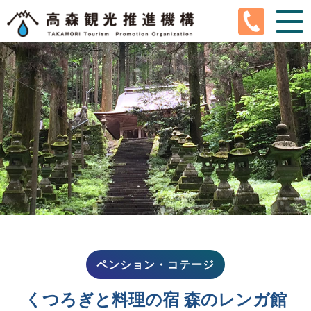
En
Ja
Ko
Tw
Cn
高森町とは
高森観光推進機構とは
観光情報
イベントカレンダー
ぐるちゃり
ペンション・コテージ
サイクルガレージ
くつろぎと料理の宿 森のレンガ館