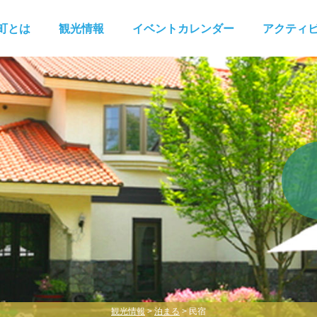
町とは
観光情報
イベントカレンダー
アクティ
観光情報
>
泊まる
> 民宿