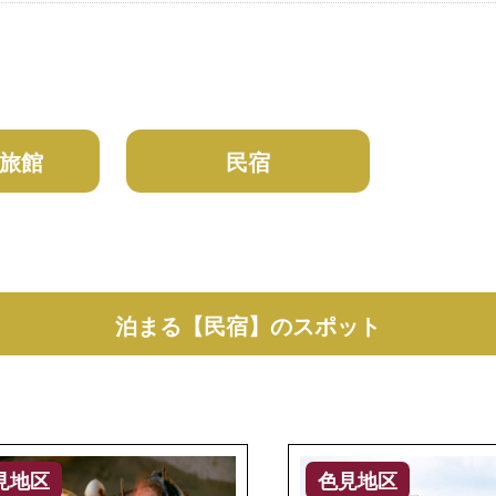
旅館
民宿
泊まる【民宿】のスポット
見地区
色見地区