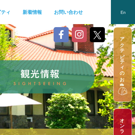
ビティ
新着情報
お問い合わせ
En
n
アクテビティのお申込み
A
c
t
i
v
i
t
y
a
p
p
l
i
c
a
t
i
o
Ja
Ko
Ch
신청
活动申请
活動申請
Tw
e
O
n
l
i
n
e
S
t
o
r