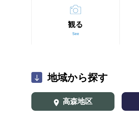
観る
See
地域から探す
高森地区