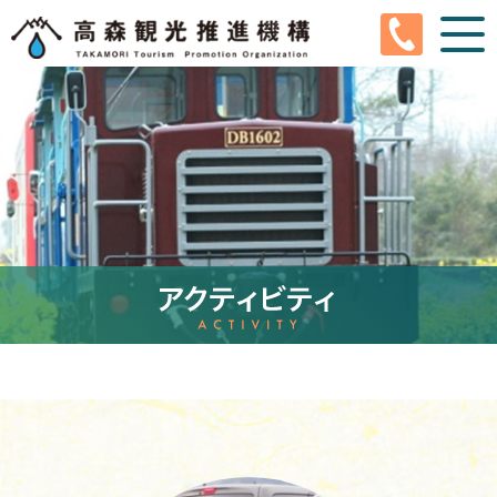
En
Ja
Ko
Tw
Cn
高森町とは
高森観光推進機構とは
観光情報
イベントカレンダー
ぐるちゃり
サイクルガレージ