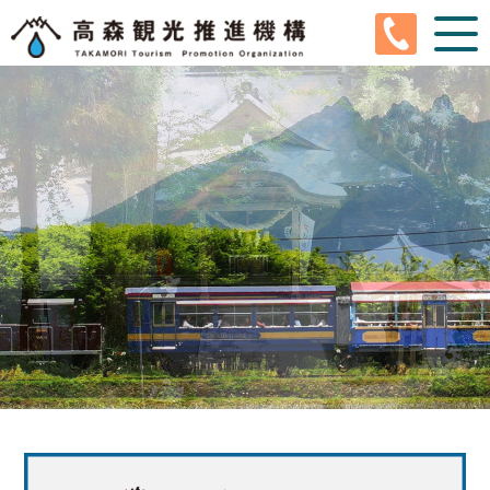
En
Ja
Ko
Ch
Tw
高森町とは
高森観光推進機構とは
観光情報
イベントカレンダー
ぐるちゃり
サイクルガレージ