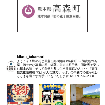
kikou_takamori
ようこそ！野の花と風薫る郷 #阿蘇 #高森町 へ
萌黄色の若
葉 涼やかな草原の風 紅葉に染まる根子岳 囲炉裏で楽し
む郷土の味 そして自然と共に生きる高森の人々･･･
#高森
観光推進機構 では そんな魅力いっぱいの高森で心豊かなひ
とときを過ごすお手伝いをいたします
Tel: 0967-62-2300