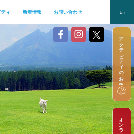
ビティ
新着情報
お問い合わせ
En
n
アクテビティのお申込み
A
c
t
i
v
i
t
y
a
p
p
l
i
c
a
t
i
o
Ja
Ko
Ch
신청
活动申请
活動申請
Tw
e
O
n
l
i
n
e
S
t
o
r