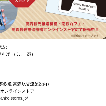
税込）
手あげ・ほぉー顔）
蘇鉄道 高森駅交流施設内）
 オンラインストア
anko.stores.jp/